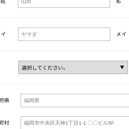
姓
名
セイ
メイ
府県
町村