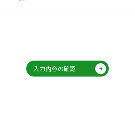
人情報の厳重な管理を行ないます。
個人情報の利用目的
お預かりした個人情報は、当社からのご連絡
質問に対する回答として、電子メールや資料
ます。
入力内容の確認
個人情報の第三者への開示・提供の禁止
当社は、お預かりした個人情報を適切に管理
該当する場合を除き、個人情報を第三者に開
お客さまの同意がある場合